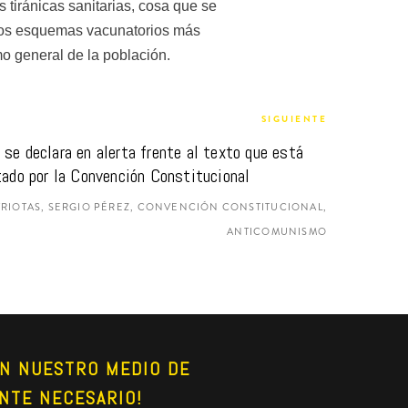
 tiránicas sanitarias, cosa que se 
los esquemas vacunatorios más 
mo general de la población.
SIGUIENTE
se declara en alerta frente al texto que está 
tado por la Convención Constitucional
RIOTAS, SERGIO PÉREZ, CONVENCIÓN CONSTITUCIONAL,
ANTICOMUNISMO
N NUESTRO MEDIO DE 
NTE NECESARIO!