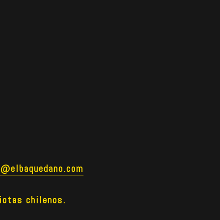
o@elbaquedano.com
iotas chilenos.