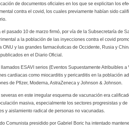
licación de documentos oficiales en los que se explicitan los ef
ental contra el covid, los cuales previamente habían sido califi
rio.
 el pasado 10 de marzo firmó, por vía de la Subsecretaría de Sa
imental a la población de las inyecciones contra el covid promo
a ONU y las grandes farmacéuticas de Occidente, Rusia y China
publicados en el Diario Oficial.
 llamados ESAVI serios (Eventos Supuestamente Atribuibles a V
es cardiacas como miocarditis y pericarditis en la población a
iones de Pfizer, Moderna, AstraZeneca y Johnson & Johnson.
severas en este irregular esquema de vacunación era calificado 
culación masiva, especialmente los sectores progresistas y de u
les y aislamiento radical de personas no vacunadas.
tido Comunista presidido por Gabriel Boric ha intentado mantener