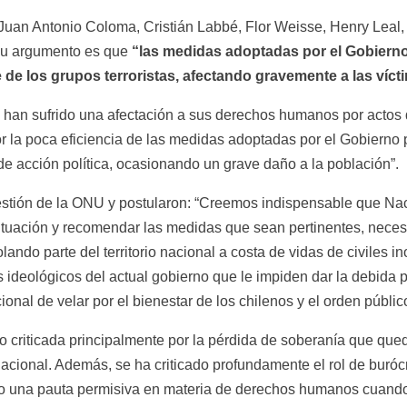
Juan Antonio Coloma, Cristián Labbé, Flor Weisse, Henry Leal, 
Su argumento es que 
“las medidas adoptadas por el Gobierno 
e de los grupos terroristas, afectando gravemente a las vícti
han sufrido una afectación a sus derechos humanos por actos d
or la poca eficiencia de las medidas adoptadas por el Gobierno 
de acción política, ocasionando un grave daño a la población”.
estión de la ONU y postularon: “Creemos indispensable que Nac
tuación y recomendar las medidas que sean pertinentes, necesari
ando parte del territorio nacional a costa de vidas de civiles i
 ideológicos del actual gobierno que le impiden dar la debida p
onal de velar por el bienestar de los chilenos y el orden públic
do criticada principalmente por la pérdida de soberanía que qu
 nacional. Además, se ha criticado profundamente el rol de buró
o una pauta permisiva en materia de derechos humanos cuando 