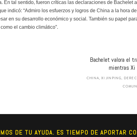
. En tal sentido, fueron críticas las declaraciones de Bachelet a
e indicó: “Admiro los esfuerzos y logros de China a la hora de 
ar en su desarrollo económico y social. También su papel para 
s como el cambio climático”.
Bachelet valora el t
mientras Xi 
CHINA, XI JINPING, DER
COMUNI
AMOS DE TU AYUDA. ES TIEMPO DE APORTAR CO