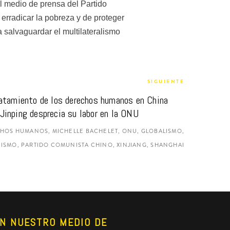
l medio de prensa del Partido 
erradicar la pobreza y de proteger 
salvaguardar el multilateralismo 
SIGUIENTE
ratamiento de los derechos humanos en China 
Jinping desprecia su labor en la ONU
ECHOS HUMANOS, MICHELLE BACHELET, ONU, GLOBALISMO,
SMO, PARTIDO COMUNISTA CHINO, XINJIANG, SHANGHAI
N NUESTRO MEDIO DE 