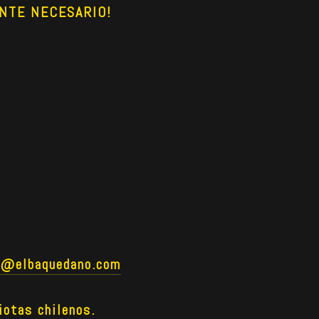
NTE NECESARIO!
o@elbaquedano.com
iotas chilenos.