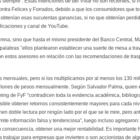
iempre”. Estas intenciones de del Villar no son recientes, si n
contra Felices y Forrados, debido a que los consumidores que t
btenían esas suculentas ganancias, si no que obtenían perdidas,
licaciones y canal de YouTube.
umna, sino que hasta el mismo presidente del Banco Central, Ma
 palabras "ellos plantearon establecer una suerte de mesa a trav
n estos asesores en relación con las recomendaciones de trasp
s mensuales, pero si los multiplicamos por al menos los 130 mil
llones de pesos mensualmente. Según Salvador Palma, quien esc
ng de FyF “contradicen toda la evidencia académica, bibliografía
ible obtener retornos consistentemente mayores para cada nive
nen doble lectura por ningún lado por el que se le mire, pero ant
mite información falsa y tendenciosa”, luego incluso agregaron:
n consecuencia, obtener una mejor rentabilidad. Es importante ha
a trabajar para empresas que invierten o son accionistas de algun