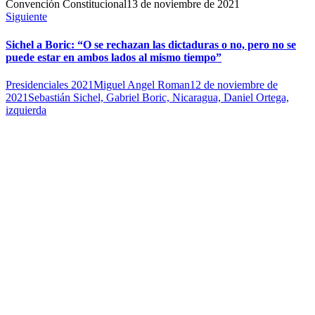
Convención Constitucional
13 de noviembre de 2021
Siguiente
Sichel a Boric: “O se rechazan las dictaduras o no, pero no se
puede estar en ambos lados al mismo tiempo”
Presidenciales 2021
Miguel Angel Roman
12 de noviembre de
2021
Sebastián Sichel, Gabriel Boric, Nicaragua, Daniel Ortega,
izquierda