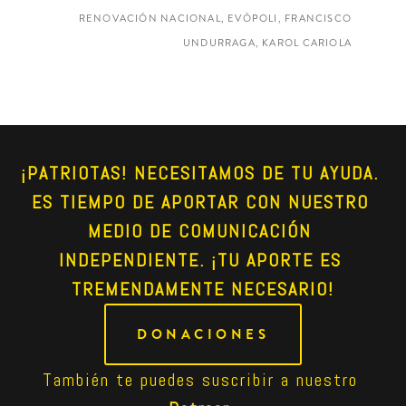
RENOVACIÓN NACIONAL, EVÓPOLI, FRANCISCO
UNDURRAGA, KAROL CARIOLA
¡PATRIOTAS! NECESITAMOS DE TU AYUDA. 
ES TIEMPO DE APORTAR CON NUESTRO 
MEDIO DE COMUNICACIÓN 
INDEPENDIENTE. ¡TU APORTE ES 
TREMENDAMENTE NECESARIO!
DONACIONES
También te puedes suscribir a nuestro 