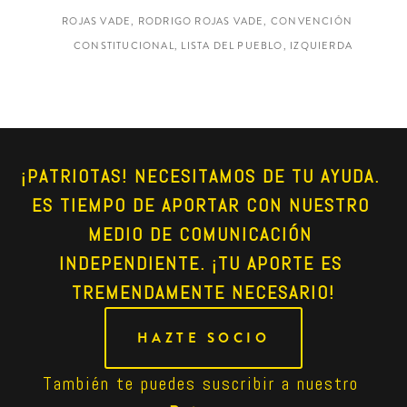
ROJAS VADE, RODRIGO ROJAS VADE, CONVENCIÓN
CONSTITUCIONAL, LISTA DEL PUEBLO, IZQUIERDA
¡PATRIOTAS! NECESITAMOS DE TU AYUDA. 
ES TIEMPO DE APORTAR CON NUESTRO 
MEDIO DE COMUNICACIÓN 
INDEPENDIENTE. ¡TU APORTE ES 
TREMENDAMENTE NECESARIO!
HAZTE SOCIO
También te puedes suscribir a nuestro 