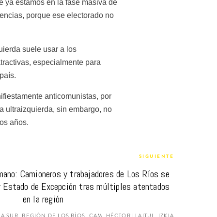
e ya estamos en la fase masiva de 
encias, porque ese electorado no 
ierda suele usar a los 
ractivas, especialmente para 
país.
ifiestamente anticomunistas, por 
 ultraizquierda, sin embargo, no 
mos años.
SIGUIENTE
mano: Camioneros y trabajadores de Los Ríos se 
r Estado de Excepción tras múltiples atentados 
en la región
SUR, REGIÓN DE LOS RÍOS, CAM, HÉCTOR LLAITUL, IZKIA