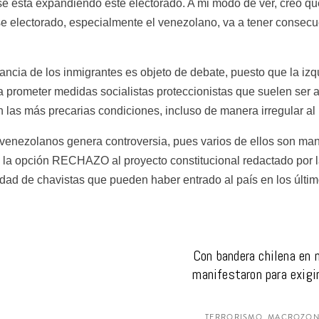
e está expandiendo este electorado. A mi modo de ver, creo qu
e electorado, especialmente el venezolano, va a tener consecu
ancia de los inmigrantes es objeto de debate, puesto que la izqu
 prometer medidas socialistas proteccionistas que suelen ser at
 las más precarias condiciones, incluso de manera irregular al 
os venezolanos genera controversia, pues varios de ellos son man
 la opción RECHAZO al proyecto constitucional redactado por la
dad de chavistas que pueden haber entrado al país en los últi
Con bandera chilena en 
manifestaron para exigi
TERRORISMO, MACROZONA 