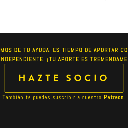
AMOS DE TU AYUDA. ES TIEMPO DE APORTAR CO
INDEPENDIENTE. ¡TU APORTE ES TREMENDAME
HAZTE SOCIO
También te puedes suscribir a nuestro 
Patreon
.