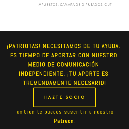
IMPUESTOS, CÁMARA DE DIPUTADOS, CUT
¡PATRIOTAS! NECESITAMOS DE TU AYUDA. 
ES TIEMPO DE APORTAR CON NUESTRO 
MEDIO DE COMUNICACIÓN 
INDEPENDIENTE. ¡TU APORTE ES 
TREMENDAMENTE NECESARIO!
HAZTE SOCIO
También te puedes suscribir a nuestro 
Patreon
.