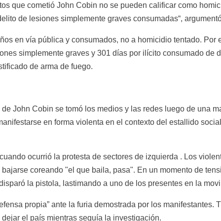
tos que cometió John Cobin no se pueden calificar como homicid
 delito de lesiones simplemente graves consumadas“, argumentó
daños en vía pública y consumados, no a homicidio tentado. Por 
iones simplemente graves y 301 días por ilícito consumado de 
stificado de arma de fuego.
 de John Cobin se tomó los medios y las redes luego de una ma
anifestarse en forma violenta en el contexto del estallido soci
uando ocurrió la protesta de sectores de izquierda . Los violenti
a bajarse coreando "el que baila, pasa". En un momento de tensi
y disparó la pistola, lastimando a uno de los presentes en la movi
ensa propia” ante la furia demostrada por los manifestantes. Tra
dejar el país mientras seguía la investigación.