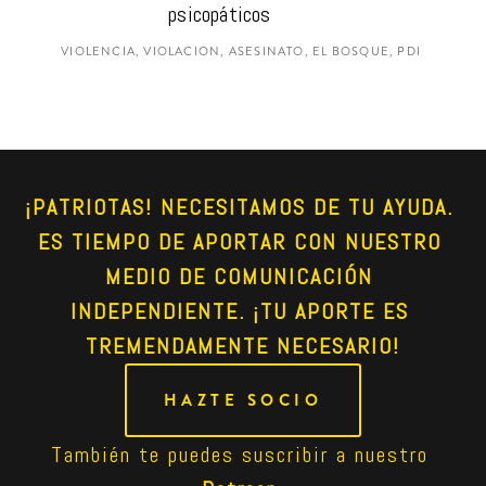
psicopáticos
VIOLENCIA, VIOLACION, ASESINATO, EL BOSQUE, PDI
¡PATRIOTAS! NECESITAMOS DE TU AYUDA. 
ES TIEMPO DE APORTAR CON NUESTRO 
MEDIO DE COMUNICACIÓN 
INDEPENDIENTE. ¡TU APORTE ES 
TREMENDAMENTE NECESARIO!
HAZTE SOCIO
También te puedes suscribir a nuestro 