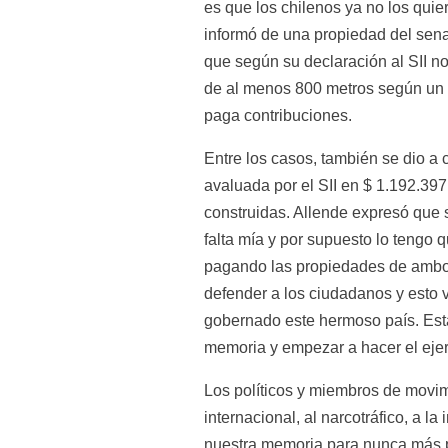
es que los chilenos ya no los quie
informó de una propiedad del sena
que según su declaración al SII no
de al menos 800 metros según un an
paga contribuciones.
Entre los casos, también se dio a
avaluada por el SII en $ 1.192.397 
construidas. Allende expresó que se
falta mía y por supuesto lo tengo 
pagando las propiedades de ambos 
defender a los ciudadanos y esto v
gobernado este hermoso país. Esta
memoria y empezar a hacer el ejerc
Los políticos y miembros de movim
internacional, al narcotráfico, a l
nuestra memoria para nunca más pe