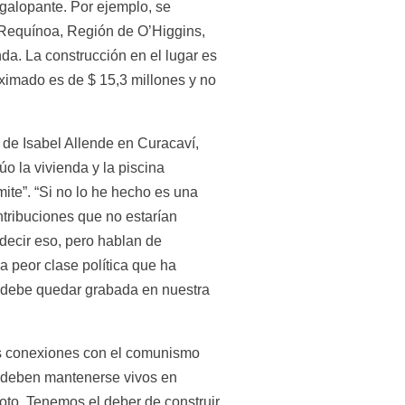
galopante. Por ejemplo, se 
 Requínoa, Región de O’Higgins, 
da. La construcción en el lugar es 
ximado es de $ 15,3 millones y no 
de Isabel Allende en Curacaví, 
o la vivienda y la piscina 
ite”. “Si no lo he hecho es una 
tribuciones que no estarían 
ecir eso, pero hablan de 
 peor clase política que ha 
 debe quedar grabada en nuestra 
as conexiones con el comunismo 
n, deben mantenerse vivos en 
to. Tenemos el deber de construir 