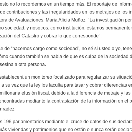
 esto no lo recordemos en un tiempo más. El reportaje de Inform
de contribuciones y las irregularidades en los metrajes de los 
ora de Avaluaciones, María Alicia Muñoz: "La investigación perio
 sociedad, y nosotros, como institución, estamos permanentem
zación del Catastro y cobrar lo que corresponde".
se de “hacernos cargo como sociedad”, no sé si usted o yo, tene
s, cómo cuando también se habla de que es culpa de la sociedad
sesina a otra persona.
stablecerá un monitoreo focalizado para regularizar su situació
a su vez que la ley los faculta para tasar y cobrar diferencias 
illonaria elusión fiscal, debido a la diferencia de metraje y las 
encontradas mediante la contrastación de la información en el pa
onradez.
s 198 parlamentarios mediante el cruce de datos de sus declara
ás viviendas y patrimonios que no están o nunca serán declara