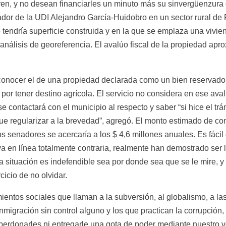
ren, y no desean financiarles un minuto más su sinvergüenzura 
dor de la UDI Alejandro García-Huidobro en un sector rural de
 tendría superficie construida y en la que se emplaza una vivien
álisis de georeferencia. El avalúo fiscal de la propiedad apro
 conocer el de una propiedad declarada como un bien reservado 
por tener destino agrícola. El servicio no considera en ese avalú
 contactará con el municipio al respecto y saber “si hice el trám
que regularizar a la brevedad”, agregó. El monto estimado de con
senadores se acercaría a los $ 4,6 millones anuales. Es fácil d
a en línea totalmente contraria, realmente han demostrado ser la
 situación es indefendible sea por donde sea que se le mire, y
icio de no olvidar.
ientos sociales que llaman a la subversión, al globalismo, a l
a inmigración sin control alguno y los que practican la corrupció
rdonarles ni entregarle una gota de poder mediante nuestro vo