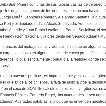
ebastián Piñera con unas de sus lujosas casitas de veraneo. Lo
quí les dejamos algunos de los nombres, lea con mucha atenció
o, Jorge Durán, Leónidas Romero y Alejandro Santana, la diput
Issa Kort y el diputado radical Alexis Sepúlveda. Ademas los a
abel Allende y Juan Pablo Letelier del Partido Socialista, el s
e Renovación Nacional y la presidenta del Senado Adriana Mu
iferencias del metraje de las viviendas, si no que en algunos cas
n carpas gitanas o en alguna especie de cueva prehistórica, po
terrenos, lo cual es totalmente contrario a la realidad donde se 
ques”.
emanan nuestros políticos, es impresentable y estos sin vergüe
lo que aflige a los chilenos, la falta de justicia y de la desigual
” en el caso de SQM. Se calculó que estos sinvergüenzas se a
Espacio Público, Eduardo Engel, “las autoridades tienen una dob
adanos”. Acertadas palabras, si algo que no entienden nuestros 