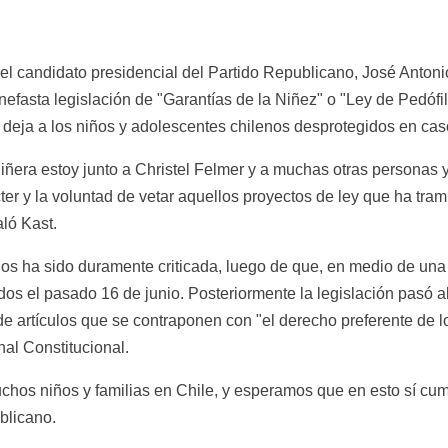
el candidato presidencial del Partido Republicano, José Antonio 
 nefasta legislación de "Garantías de la Niñez" o "Ley de Pedófi
 deja a los niños y adolescentes chilenos desprotegidos en casos
ñera estoy junto a Christel Felmer y a muchas otras personas 
er y la voluntad de vetar aquellos proyectos de ley que ha trami
aló Kast.
s ha sido duramente criticada, luego de que, en medio de una a
s el pasado 16 de junio. Posteriormente la legislación pasó a
de artículos que se contraponen con "el derecho preferente de lo
nal Constitucional.
chos niños y familias en Chile, y esperamos que en esto sí cum
ublicano.