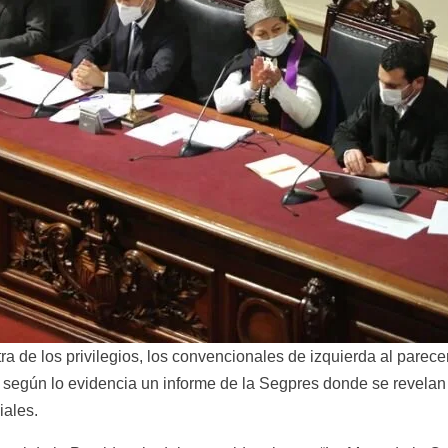
 de los privilegios, los convencionales de izquierda al parece
 según lo evidencia un informe de la Segpres donde se revelan 
iales.