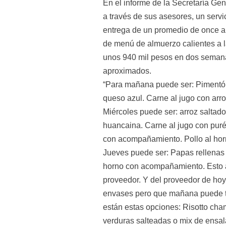
En el informe de la Secretaría Gen
a través de sus asesores, un serv
entrega de un promedio de once al
de menú de almuerzo calientes a l
unos 940 mil pesos en dos semanas
aproximados.
“Para mañana puede ser: Pimentón 
queso azul. Carne al jugo con arroz
Miércoles puede ser: arroz saltado 
huancaina. Carne al jugo con puré.
con acompañamiento. Pollo al ho
Jueves puede ser: Papas rellenas c
horno con acompañamiento. Esto a 
proveedor. Y del proveedor de hoy 
envases pero que mañana puede t
están estas opciones: Risotto cha
verduras salteadas o mix de ensal