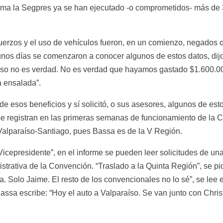
ma la Segpres ya se han ejecutado -o comprometidos- más de 3 
rzos y el uso de vehículos fueron, en un comienzo, negados o r
nos días se comenzaron a conocer algunos de estos datos, dijo
 Eso no es verdad. No es verdad que hayamos gastado $1.600.00
a ensalada”.
de esos beneficios y sí solicitó, o sus asesores, algunos de esto
e registran en las primeras semanas de funcionamiento de la C
Valparaíso-Santiago, pues Bassa es de la V Región.
Vicepresidente”, en el informe se pueden leer solicitudes de un
istrativa de la Convención. “Traslado a la Quinta Región”, se pi
r fa. Solo Jaime. El resto de los convencionales no lo sé”, se l
ssa escribe: “Hoy el auto a Valparaíso. Se van junto con Christi