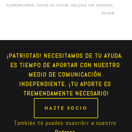
CORONAVIRUS, COVID-19, COVID, VACUNA, ISP, SINOVAC,
PFIZER
¡PATRIOTAS! NECESITAMOS DE TU AYUDA. 
ES TIEMPO DE APORTAR CON NUESTRO 
MEDIO DE COMUNICACIÓN 
INDEPENDIENTE. ¡TU APORTE ES 
TREMENDAMENTE NECESARIO!
HAZTE SOCIO
También te puedes suscribir a nuestro 