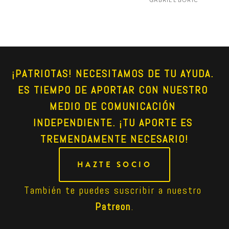
GABRIEL BORIC
¡PATRIOTAS! NECESITAMOS DE TU AYUDA. 
ES TIEMPO DE APORTAR CON NUESTRO 
MEDIO DE COMUNICACIÓN 
INDEPENDIENTE. ¡TU APORTE ES 
TREMENDAMENTE NECESARIO!
HAZTE SOCIO
También te puedes suscribir a nuestro 
Patreon
.