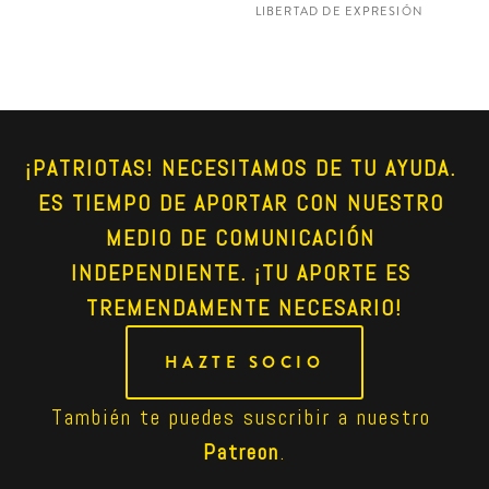
LIBERTAD DE EXPRESIÓN
¡PATRIOTAS! NECESITAMOS DE TU AYUDA. 
ES TIEMPO DE APORTAR CON NUESTRO 
MEDIO DE COMUNICACIÓN 
INDEPENDIENTE. ¡TU APORTE ES 
TREMENDAMENTE NECESARIO!
HAZTE SOCIO
También te puedes suscribir a nuestro 
Patreon
.