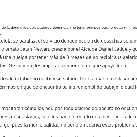
de la deuda, los trabajadores denuncian no tener equipos para prestar un mejo
.
coleta se paraliza el servicio de recolección de desechos sólido
 y ornato Jatun Newen, creada por el Alcalde Daniel Jadue y que
á una huelga por tener más de 3 meses de no recibir sus salarios
ados. Se sienten desamparados y requieren que apoyo legal.
desde octubre no reciben su salario. Pero aunado a esta ya pen
rimas en que se encuentra su instrumental de trabajo lo cual le
a mostraron cómo los equipos recolectores de basura se encuent
llones desgastados, solo les han entregado dos mascarillas des
ol gel pues la municipalidad no tiene en cuenta estos problemas