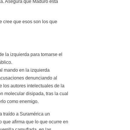
a. Asegura que Maduro está 
e cree que esos son los que 
e la izquierda para tomarse el 
blico.
l mando en la izquierda 
acusaciones denunciando al 
los autores intelectuales de la 
n molecular disipada, tras la cual 
erlo como enemigo.
a traído a Suramérica un 
o que afirma que lo que ocurre en 
rrilla camuflada, en las 