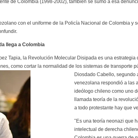
ente de Colombia (1998-2002), también se sumó a esa denunci
ezolano con el uniforme de la Policía Nacional de Colombia y s
nfundir.
da llega a Colombia
pez Tapia, la Revolución Molecular Disipada es una estrategia d
nes, como cortar la normalidad de los sistemas de transporte pú
Diosdado Cabello, segundo a
venezolana respondió a las 
ideólogo chileno como uno de 
llamada teoría de la revolució
a todo protestante hay que v
"Es una teoría neonazi que h
intelectual de derecha chilen
Colombia es una guerra de gue