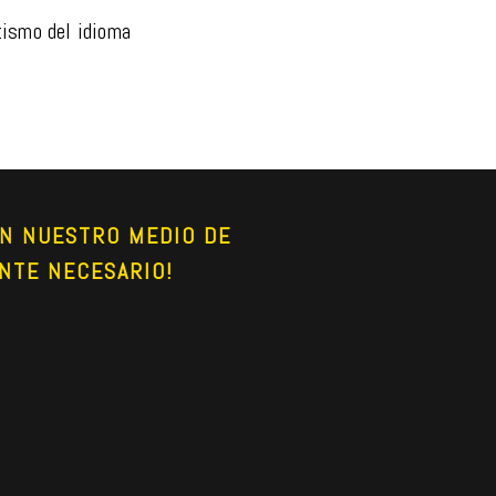
tismo del idioma
N NUESTRO MEDIO DE 
NTE NECESARIO!