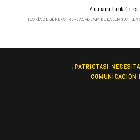
Alemania también rech
TEORÍA DE GÉNERO, REAL ACADEMIA DE LA LENGUA, LEN
¡PATRIOTAS! NECESIT
COMUNICACIÓN 