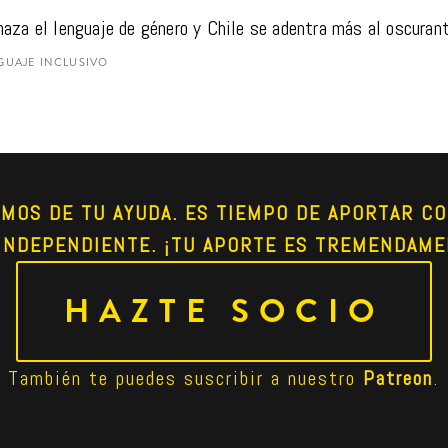
aza el lenguaje de género y Chile se adentra más al oscuran
GUAJE INCLUSIVO
AMOS DE TU AYUDA. ES TIEMPO DE APORTAR CO
INDEPENDIENTE. ¡TU APORTE ES TREMENDAME
HAZTE SOCIO
También te puedes suscribir a nuestro 
Patreon
.