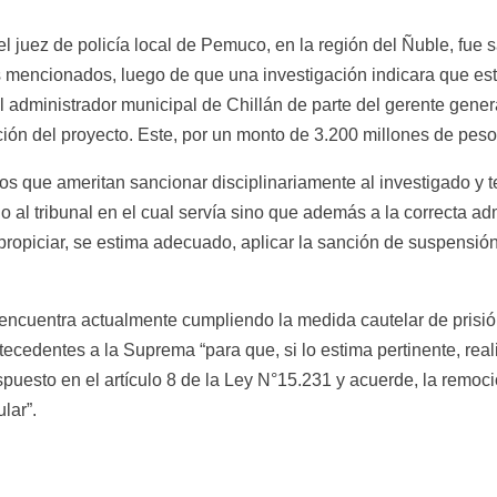
 juez de policía local de Pemuco, en la región del Ñuble, fue
tes mencionados, luego de que una investigación indicara que es
al administrador municipal de Chillán de parte del gerente gener
ción del proyecto. Este, por un monto de 3.200 millones de peso
s que ameritan sancionar disciplinariamente al investigado y t
l tribunal en el cual servía sino que además a la correcta admin
 propiciar, se estima adecuado, aplicar la sanción de suspensió
uentra actualmente cumpliendo la medida cautelar de prisión p
ecedentes a la Suprema “para que, si lo estima pertinente, reali
spuesto en el artículo 8 de la Ley N°15.231 y acuerde, la remo
lar”.