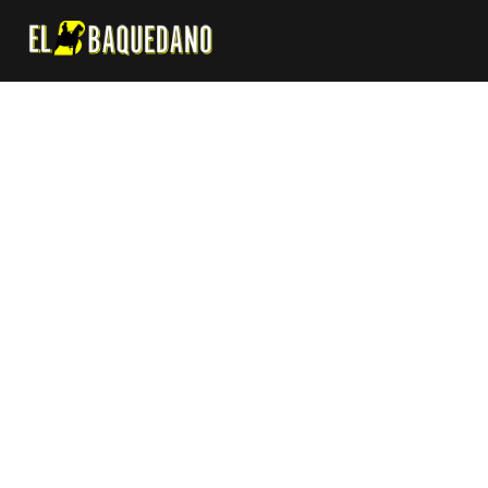
Súmate a nuestro
Newsletter
Danos tu correo y te mandaremos boletínes con la
mejor información!
SÚMATE!
No te enviaremos spam