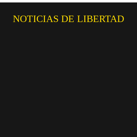
NOTICIAS DE LIBERTAD
Súmate a nuestro
Newsletter!
Danos tu correo y te mandaremos un boletín diario
con la mejor información!
SÚMATE!
No te enviaremos spam