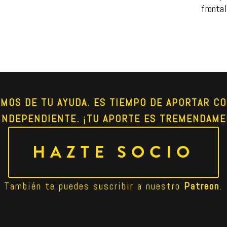
fronta
AMOS DE TU AYUDA. ES TIEMPO DE APORTAR CO
INDEPENDIENTE. ¡TU APORTE ES TREMENDAME
HAZTE SOCIO
También te puedes suscribir a nuestro 
Patreon
.