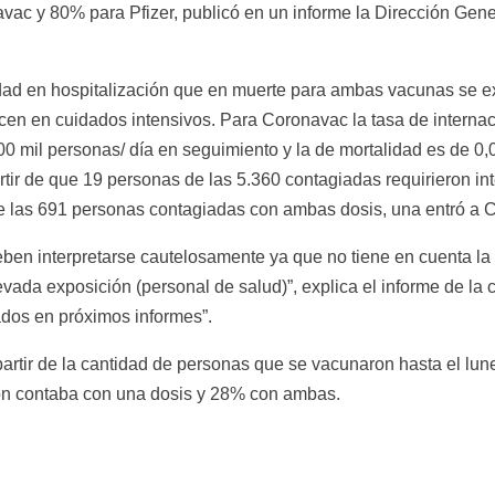
c y 80% para Pfizer, publicó en un informe la Dirección Genera
dad en hospitalización que en muerte para ambas vacunas se exp
ecen en cuidados intensivos. Para Coronavac la tasa de interna
0 mil personas/ día en seguimiento y la de mortalidad es de 0,0
tir de que 19 personas de las 5.360 contagiadas requirieron inte
de las 691 personas contagiadas con ambas dosis, una entró a CT
deben interpretarse cautelosamente ya que no tiene en cuenta la
ada exposición (personal de salud)”, explica el informe de la ca
dos en próximos informes”.
partir de la cantidad de personas que se vacunaron hasta el lun
ón contaba con una dosis y 28% con ambas.