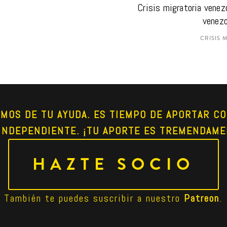
Crisis migratoria venezo
venezo
CRISIS 
AMOS DE TU AYUDA. ES TIEMPO DE APORTAR CO
INDEPENDIENTE. ¡TU APORTE ES TREMENDAME
HAZTE SOCIO
También te puedes suscribir a nuestro 
Patreon
.