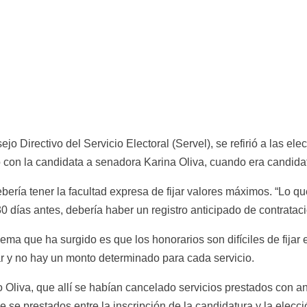
o Directivo del Servicio Electoral (Servel), se refirió a las ele
o con la candidata a senadora Karina Oliva, cuando era candida
ebería tener la facultad expresa de fijar valores máximos. “Lo q
 días antes, debería haber un registro anticipado de contrataci
lema que ha surgido es que los honorarios son difíciles de fijar e
ar y no hay un monto determinado para cada servicio.
jo Oliva, que allí se habían cancelado servicios prestados con a
e se prestados entre la inscripción de la candidatura y la elecció