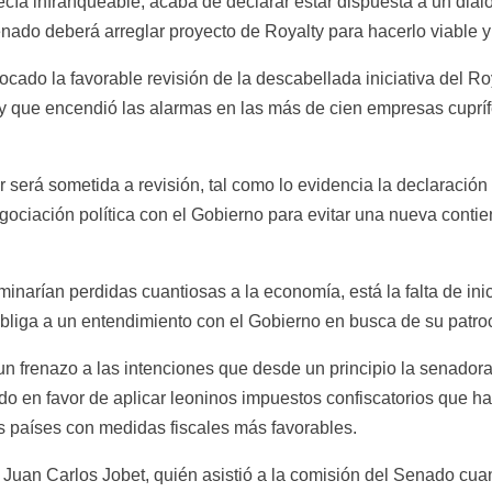
ía infranqueable, acaba de declarar estar dispuesta a un diálogo
enado deberá arreglar proyecto de Royalty para hacerlo viable y 
cado la favorable revisión de la descabellada iniciativa del Roy
y que encendió las alarmas en las más de cien empresas cuprífer
r será sometida a revisión, tal como lo evidencia la declaración
gociación política con el Gobierno para evitar una nueva contie
narían perdidas cuantiosas a la economía, está la falta de inici
 obliga a un entendimiento con el Gobierno en busca de su patroc
 frenazo a las intenciones que desde un principio la senadora,
o en favor de aplicar leoninos impuestos confiscatorios que ha
s países con medidas fiscales más favorables.
, Juan Carlos Jobet, quién asistió a la comisión del Senado cuan