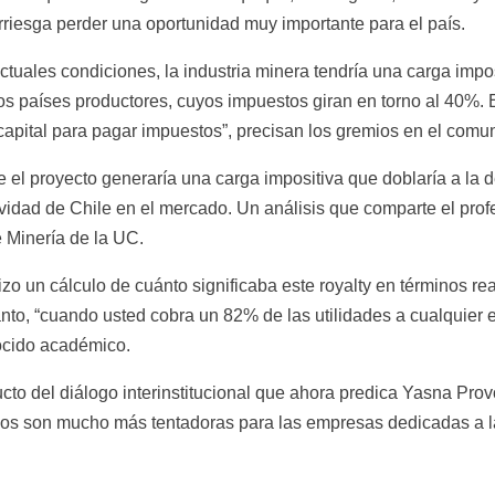
rriesga perder una oportunidad muy importante para el país.
ctuales condiciones, la industria minera tendría una carga impos
ros países productores, cuyos impuestos giran en torno al 40%. 
l capital para pagar impuestos”, precisan los gremios en el comu
el proyecto generaría una carga impositiva que doblaría a la de
tividad de Chile en el mercado. Un análisis que comparte el pr
 Minería de la UC.
 un cálculo de cuánto significaba este royalty en términos reale
nto, “cuando usted cobra un 82% de las utilidades a cualquier
nocido académico.
cto del diálogo interinstitucional que ahora predica Yasna Provo
nos son mucho más tentadoras para las empresas dedicadas a l