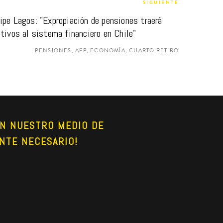
SIGUIENTE
pe Lagos: "Expropiación de pensiones traerá 
tivos al sistema financiero en Chile"
PENSIONES, AFP, ECONOMÍA, CUARTO RETIRO
N NUESTRO MEDIO DE 
NTE NECESARIO!