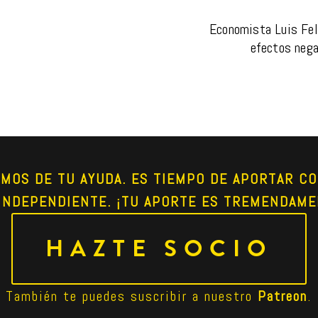
Economista Luis Feli
efectos nega
AMOS DE TU AYUDA. ES TIEMPO DE APORTAR CO
INDEPENDIENTE. ¡TU APORTE ES TREMENDAME
HAZTE SOCIO
También te puedes suscribir a nuestro 
Patreon
.