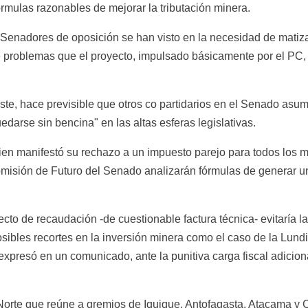
rmulas razonables de mejorar la tributación minera.
enadores de oposición se han visto en la necesidad de matizar 
 problemas que el proyecto, impulsado básicamente por el PC, 
te, hace previsible que otros co partidarios en el Senado asum
edarse sin bencina" en las altas esferas legislativas.
ien manifestó su rechazo a un impuesto parejo para todos los mi
misión de Futuro del Senado analizarán fórmulas de generar una
yecto de recaudación -de cuestionable factura técnica- evitaría
sibles recortes en la inversión minera como el caso de la Lundi
 expresó en un comunicado, ante la punitiva carga fiscal adicion
 Norte que reúne a gremios de Iquique, Antofagasta, Atacama y 