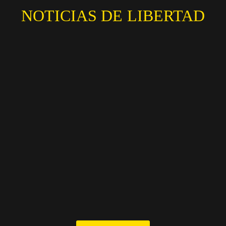
NOTICIAS DE LIBERTAD
Súmate a nuestro
Newsletter!
Danos tu correo y te mandaremos un boletín diario
con la mejor información!
SÚMATE!
No te enviaremos spam