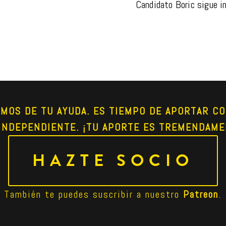
Candidato Boric sigue in
AMOS DE TU AYUDA. ES TIEMPO DE APORTAR CO
INDEPENDIENTE. ¡TU APORTE ES TREMENDAME
HAZTE SOCIO
También te puedes suscribir a nuestro 
Patreon
.