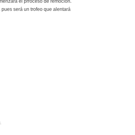
omenzará el prroceso de remoción. 
pues será un trofeo que alentará 
.