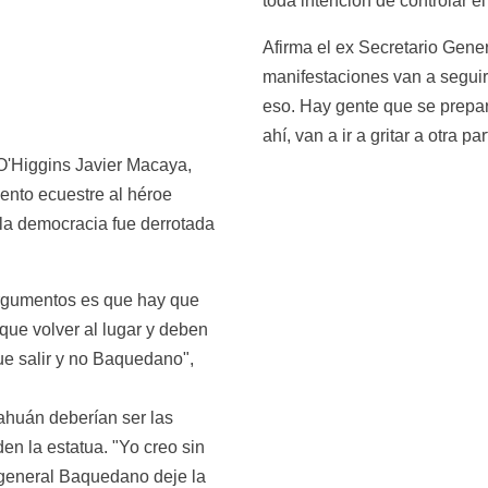
toda intención de controlar el
Afirma el ex Secretario Gener
manifestaciones van a seguir
eso. Hay gente que se prepara
ahí, van a ir a gritar a otra par
O'Higgins Javier Macaya, 
nto ecuestre al héroe 
la democracia fue derrotada 
argumentos es que hay que 
 que volver al lugar y deben 
que salir y no Baquedano", 
huán deberían ser las 
n la estatua. "Yo creo sin 
general Baquedano deje la 