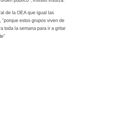
 orden público", insistió Insulza.
al de la OEA que igual las 
, "porque estos grupos viven de 
 toda la semana para ir a gritar 
te"