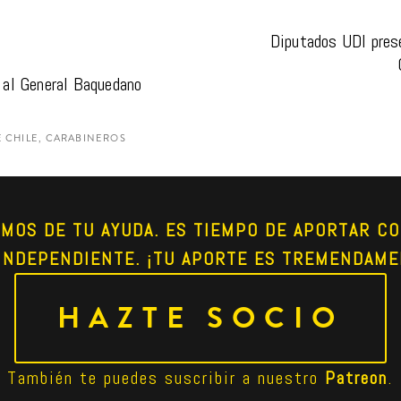
Diputados UDI prese
 al General Baquedano 
 CHILE, CARABINEROS
AMOS DE TU AYUDA. ES TIEMPO DE APORTAR CO
INDEPENDIENTE. ¡TU APORTE ES TREMENDAME
HAZTE SOCIO
También te puedes suscribir a nuestro 
Patreon
.