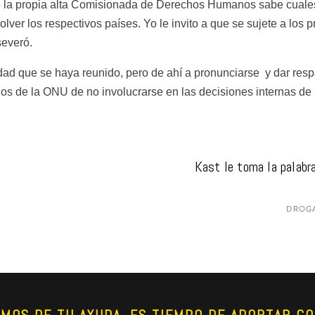
la propia alta Comisionada de Derechos Humanos sabe cuales so
lver los respectivos países. Yo le invito a que se sujete a los 
severó.
 que se haya reunido, pero de ahí a pronunciarse  y dar respa
olos de la ONU de no involucrarse en las decisiones internas de 
Kast le toma la palabra
DROGA
AMOS DE TU AYUDA. ES TIEMPO DE APORTAR CO