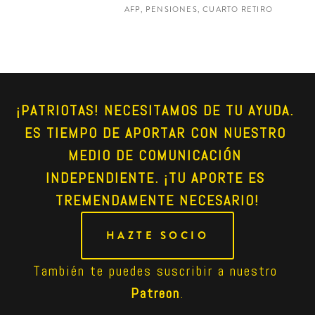
AFP, PENSIONES, CUARTO RETIRO
¡PATRIOTAS! NECESITAMOS DE TU AYUDA. 
ES TIEMPO DE APORTAR CON NUESTRO 
MEDIO DE COMUNICACIÓN 
INDEPENDIENTE. ¡TU APORTE ES 
TREMENDAMENTE NECESARIO!
HAZTE SOCIO
También te puedes suscribir a nuestro 
Patreon
.