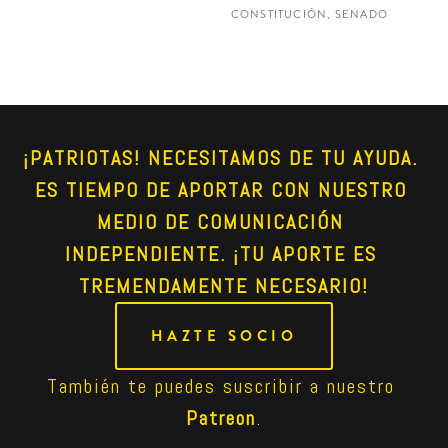
CONSTITUCIÓN, SENADO
¡PATRIOTAS! NECESITAMOS DE TU AYUDA. 
ES TIEMPO DE APORTAR CON NUESTRO 
MEDIO DE COMUNICACIÓN 
INDEPENDIENTE. ¡TU APORTE ES 
TREMENDAMENTE NECESARIO!
HAZTE SOCIO
También te puedes suscribir a nuestro 
Patreon
.