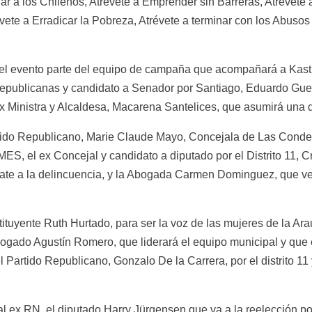
r a los Chilenos, Atrévete a Emprender sin Barreras, Atrévete a 
évete a Erradicar la Pobreza, Atrévete a terminar con los Abusos 
el evento parte del equipo de campaña que acompañará a Kast
epublicanas y candidato a Senador por Santiago, Eduardo Guerr
x Ministra y Alcaldesa, Macarena Santelices, que asumirá una d
rtido Republicano, Marie Claude Mayo, Concejala de Las Conde
, el ex Concejal y candidato a diputado por el Distrito 11, Cri
te a la delincuencia, y la Abogada Carmen Dominguez, que verá
tuyente Ruth Hurtado, para ser la voz de las mujeres de la Arauc
bogado Agustín Romero, que liderará el equipo municipal y que 
el Partido Republicano, Gonzalo De la Carrera, por el distrito 11 y
l ex RN, el diputado Harry Jürgensen que va a la reelección por 