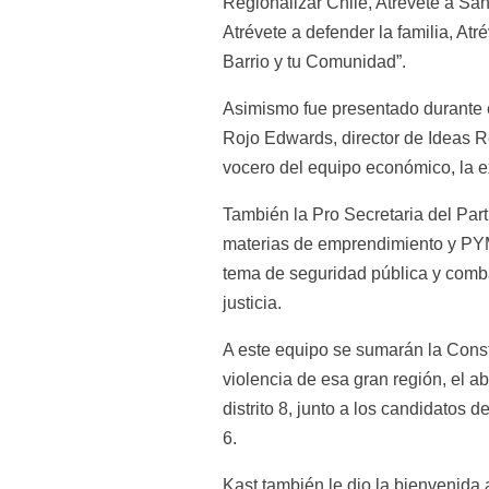
Regionalizar Chile, Atrévete a Sana
Atrévete a defender la familia, Atr
Barrio y tu Comunidad”.
Asimismo fue presentado durante 
Rojo Edwards, director de Ideas R
vocero del equipo económico, la e
También la Pro Secretaria del Pa
materias de emprendimiento y PYMES
tema de seguridad pública y comba
justicia.
A este equipo se sumarán la Consti
violencia de esa gran región, el a
distrito 8, junto a los candidatos d
6.
Kast también le dio la bienvenida a