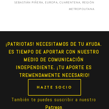
SEBASTIÁN PIÑERA, EUROPA, CUARENTENA, REGIÓN
METROPOLITANA
¡PATRIOTAS! NECESITAMOS DE TU AYUDA. 
ES TIEMPO DE APORTAR CON NUESTRO 
MEDIO DE COMUNICACIÓN 
INDEPENDIENTE. ¡TU APORTE ES 
TREMENDAMENTE NECESARIO!
HAZTE SOCIO
También te puedes suscribir a nuestro 
Patreon
.