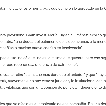
tar indicaciones o normativas que cambien lo aprobado en la 
ltora previsional Brain Invest, María Eugenia Jiménez, explicó 
ue habrá "una deuda del patrimonio de las compañías a lo meno
compañías o máximo nueve caerían en insolvencia".
ecialista indicó que "no es lo mismo que quiebra, pero eso signi
ner que reponer esa diferencia de patrimonio".
 cuarto retiro "es mucho más duro que el anterior" y que "hay c
stá, nuevamente no hay certeza jurídica y la institucionalidad n
as vitalicias que son una pensión de por vida independiente del
único que se afecta es el propietario de esa compañía. Es una de