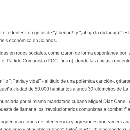
ecedentes con gritos de "¡libertad!" y "¡abajo la dictadura!" es
crisis económica en 30 años.
didas en redes sociales, comenzaron de forma espontánea por 
el Partido Comunista (PCC- único), donde las únicas concentra
" o "¡Patria y vida!" - el título de una polémica canción-, gritar
queña ciudad de 50.000 habitantes a unos 30 kilómetros de La
anunciada por el mismo mandatario cubano Miguel Díaz Canel, el
puesta de llamar a los “revolucionarios comunistas a combatir” 
loqueo y acciones de interferencia y agresiones norteamericanas
l gobierno y el pueblo cubano", tuiteó el PC Chileno desde su c