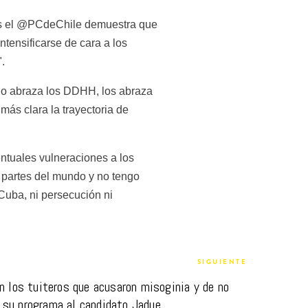
mas el @PCdeChile demuestra que 
ensificarse de cara a los 
.
no abraza los DDHH, los abraza 
para cualquier tiempo y lugar, para cualquier contexto. Y en ese sentido me parece que es mucho más clara la trayectoria de 
ntuales vulneraciones a los 
partes del mundo y no tengo 
Cuba, ni persecución ni 
SIGUIENTE
n los tuiteros que acusaron misoginia y de no 
 su programa al candidato Jadue