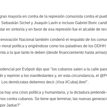
ran mayoría en contra de la represión comunista contra el pueb
Sebastián Sichel y Joaquín Lavín e incluso Gabriel Boric candid
tar en sintonía y en favor de esa represión fue el alcalde de re
Renovación Nacional también condenó el respaldo de los comunis
 moral política y erigiéndose como los paladines de los DDHH e
nta a la que tanto le deben (desde financiamiento hasta armas)
idencial por Evópoli dijo que "los cubanos salen a la calle para 
ir y reprimir a los manifestantes y, en esta circunstancia, el @
. Los demócratas debemos decir ¡Viva #CubaLibre!".
a hay una crisis política y humanitaria, y la dictadura pretende 
anos contra cubanos. Se tiene que terminar, las nuevas generaci
 por Jadue?"