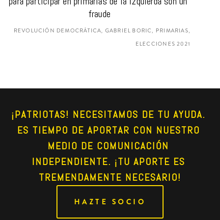
para participar en primarias de la izquierda son un 
fraude
REVOLUCIÓN DEMOCRÁTICA, GABRIEL BORIC, PRIMARIAS,
ELECCIONES 2021
¡PATRIOTAS! NECESITAMOS DE TU AYUDA. 
ES TIEMPO DE APORTAR CON NUESTRO 
MEDIO DE COMUNICACIÓN 
INDEPENDIENTE. ¡TU APORTE ES 
TREMENDAMENTE NECESARIO!
HAZTE SOCIO