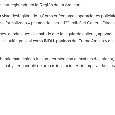
e han registrado en la Región de La Araucanía.
a visto deslegitimado. ¿Cómo enfrentamos operaciones policiale
o, formalizado y privado de libertad?”, indicó el General Direct
s, a todas luces es sabido que la izquierda chilena, apoyada p
stitución policial como INDH, partidos del Frente Amplio y dip
l habría manifestado tras una reunión con el ministro del Interi
fesional y permanente de ambas instituciones, incorporando a l