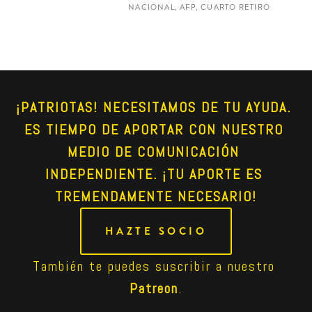
NACIONAL, AFP, CUARTO RETIRO
¡PATRIOTAS! NECESITAMOS DE TU AYUDA. 
ES TIEMPO DE APORTAR CON NUESTRO 
MEDIO DE COMUNICACIÓN 
INDEPENDIENTE. ¡TU APORTE ES 
TREMENDAMENTE NECESARIO!
HAZTE SOCIO
También te puedes suscribir a nuestro 
Patreon
.