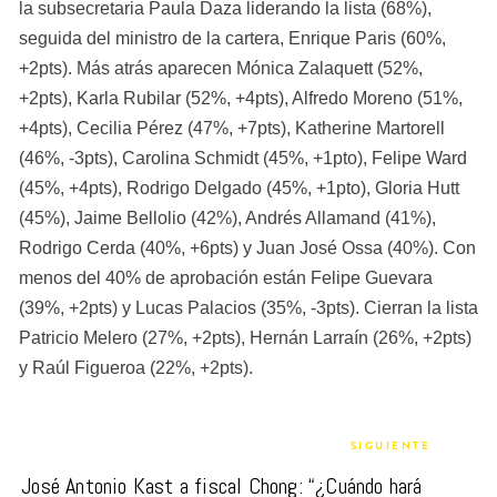
la subsecretaria Paula Daza liderando la lista (68%), 
seguida del ministro de la cartera, Enrique Paris (60%, 
+2pts). Más atrás aparecen Mónica Zalaquett (52%, 
+2pts), Karla Rubilar (52%, +4pts), Alfredo Moreno (51%, 
+4pts), Cecilia Pérez (47%, +7pts), Katherine Martorell 
(46%, -3pts), Carolina Schmidt (45%, +1pto), Felipe Ward 
(45%, +4pts), Rodrigo Delgado (45%, +1pto), Gloria Hutt 
(45%), Jaime Bellolio (42%), Andrés Allamand (41%), 
Rodrigo Cerda (40%, +6pts) y Juan José Ossa (40%). Con 
menos del 40% de aprobación están Felipe Guevara 
(39%, +2pts) y Lucas Palacios (35%, -3pts). Cierran la lista 
Patricio Melero (27%, +2pts), Hernán Larraín (26%, +2pts) 
y Raúl Figueroa (22%, +2pts).
SIGUIENTE
José Antonio Kast a fiscal Chong: “¿Cuándo hará 