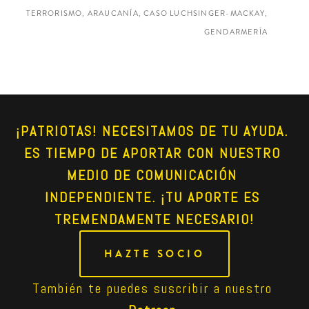
TERRORISMO, ARAUCANÍA, CASO LUCHSINGER-MACKAY,
GENDARMERÍA
¡PATRIOTAS! NECESITAMOS DE TU AYUDA. 
ES TIEMPO DE APORTAR CON NUESTRO 
MEDIO DE COMUNICACIÓN 
INDEPENDIENTE. ¡TU APORTE ES 
TREMENDAMENTE NECESARIO!
HAZTE SOCIO
También te puedes suscribir a nuestro 