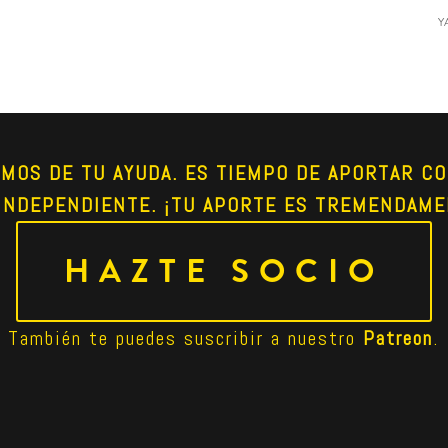
Y
AMOS DE TU AYUDA. ES TIEMPO DE APORTAR CO
INDEPENDIENTE. ¡TU APORTE ES TREMENDAME
HAZTE SOCIO
También te puedes suscribir a nuestro 
Patreon
.