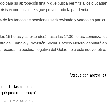
 para su aprobación final y que busca permitir a los ciudadano
 crisis económica que sigue provocando la pandemia.
10% de los fondos de pensiones será revisado y votado en particu
e las 15 horas y se extenderá hasta las 17.30 horas, comenzando
istro del Trabajo y Previsión Social, Patricio Melero, debutará en
ra recordar la postura negativa del Gobierno a este nuevo retiro.
Ataque con metralleta
amente las elecciones: 
r qué pasara en mayo"
1, PANDEMIA, COVID 19