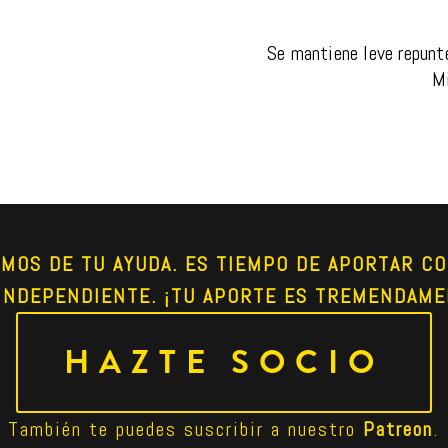
Se mantiene leve repunte
Mi
AMOS DE TU AYUDA. ES TIEMPO DE APORTAR CO
INDEPENDIENTE. ¡TU APORTE ES TREMENDAME
HAZTE SOCIO
También te puedes suscribir a nuestro 
Patreon
.