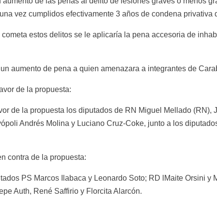
 un aumento de las penas al delito de lesiones graves o menos gr
 una vez cumplidos efectivamente 3 años de condena privativa d
cometa estos delitos se le aplicaría la pena accesoria de inhab
ba un aumento de pena a quien amenazara a integrantes de Cara
avor de la propuesta:
avor de la propuesta los diputados de RN Miguel Mellado (RN), 
ópoli Andrés Molina y Luciano Cruz-Coke, junto a los diputado
n contra de la propuesta:
tados PS Marcos Ilabaca y Leonardo Soto; RD lMaite Orsini y Ma
epe Auth, René Saffirio y Florcita Alarcón.