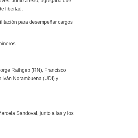
aves. Junto a esto, agregaba que 
e libertad.
ilitación para desempeñar cargos 
bineros.
Jorge Rathgeb (RN), Francisco 
s Iván Norambuena (UDI) y 
rcela Sandoval, junto a las y los 