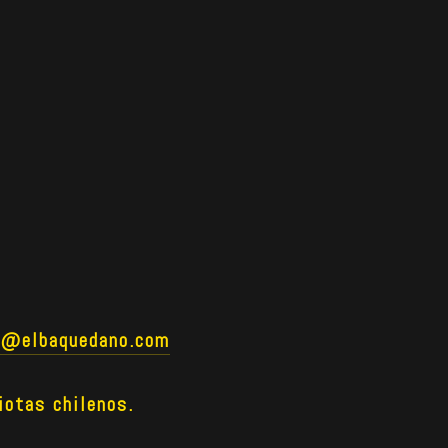
o@elbaquedano.com
iotas chilenos.