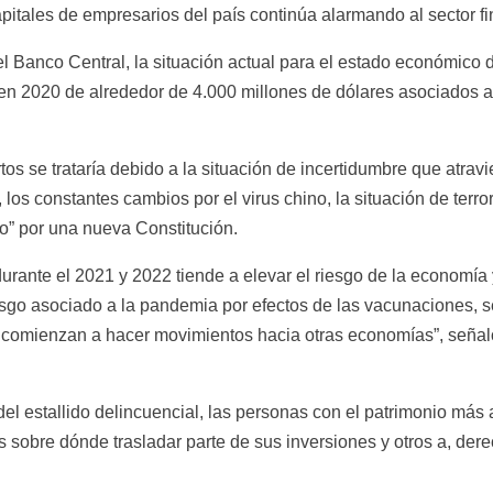
apitales de empresarios del país continúa alarmando al sector fi
l Banco Central, la situación actual para el estado económico d
a en 2020 de alrededor de 4.000 millones de dólares asociados a
tos se trataría debido a la situación de incertidumbre que atravies
 los constantes cambios por el virus chino, la situación de terro
bo” por una nueva Constitución.
 durante el 2021 y 2022 tiende a elevar el riesgo de la economía 
iesgo asociado a la pandemia por efectos de las vacunaciones, 
s comienzan a hacer movimientos hacia otras economías”, señal
 estallido delincuencial, las personas con el patrimonio más a
os sobre dónde trasladar parte de sus inversiones y otros a, der