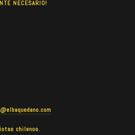
NTE NECESARIO!
o@elbaquedano.com
iotas chilenos.