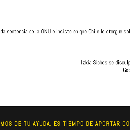
ida sentencia de la ONU e insiste en que Chile le otorgue sal
Izkia Siches se disculp
Gob
AMOS DE TU AYUDA. ES TIEMPO DE APORTAR CO