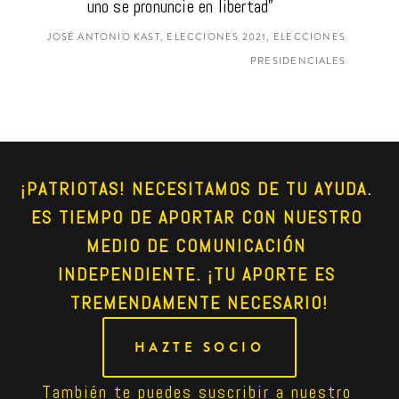
uno se pronuncie en libertad”
JOSÉ ANTONIO KAST, ELECCIONES 2021, ELECCIONES
PRESIDENCIALES
¡PATRIOTAS! NECESITAMOS DE TU AYUDA. 
ES TIEMPO DE APORTAR CON NUESTRO 
MEDIO DE COMUNICACIÓN 
INDEPENDIENTE. ¡TU APORTE ES 
TREMENDAMENTE NECESARIO!
HAZTE SOCIO
También te puedes suscribir a nuestro 